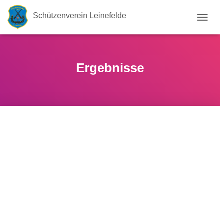
Schützenverein Leinefelde
N
A
V
I
G
Ergebnisse
A
T
I
O
N
U
M
S
C
H
A
L
T
E
N